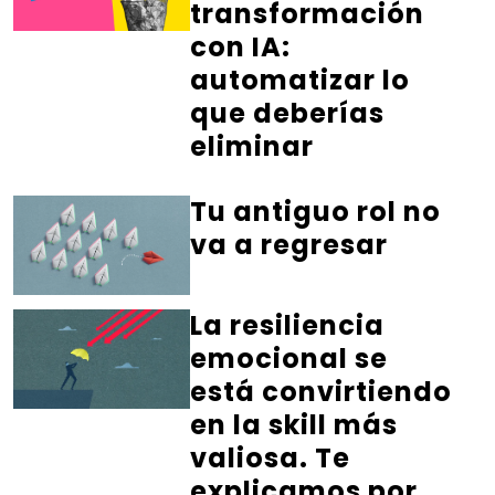
transformación
con IA:
automatizar lo
que deberías
eliminar
Tu antiguo rol no
va a regresar
La resiliencia
emocional se
está convirtiendo
en la skill más
valiosa. Te
explicamos por