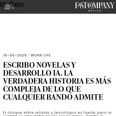
IA Gen
Skip
to
the
Noticias de negocios, innovación, tecnología y dise
content
16-06-2025
|
WORK LIFE
ESCRIBO NOVELAS Y
DESARROLLO IA. LA
VERDADERA HISTORIA ES MÁS
COMPLEJA DE LO QUE
CUALQUIER BANDO ADMITE
El choque entre artistas y tecnólogos es fuerte, pero la
verdad se encuentra en las zonas grises, donde la