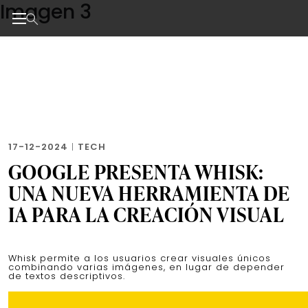
Imagen 3
Skip
to
the
Noticias de negocios, innovación, tecnología y dise
content
17-12-2024
|
TECH
GOOGLE PRESENTA WHISK:
UNA NUEVA HERRAMIENTA DE
IA PARA LA CREACIÓN VISUAL
Whisk permite a los usuarios crear visuales únicos
combinando varias imágenes, en lugar de depender
de textos descriptivos.