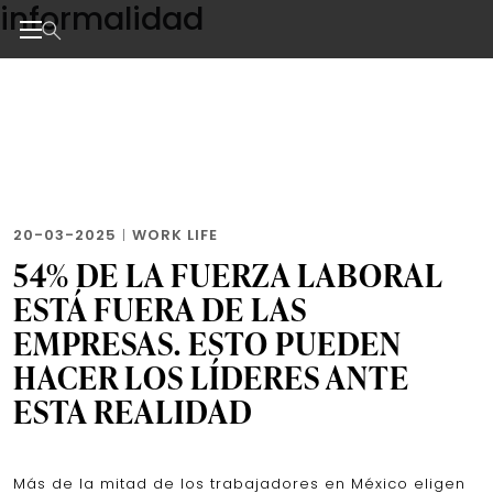
informalidad
Skip
to
the
Noticias de negocios, innovación, tecnología y dise
content
20-03-2025
|
WORK LIFE
54% DE LA FUERZA LABORAL
ESTÁ FUERA DE LAS
EMPRESAS. ESTO PUEDEN
HACER LOS LÍDERES ANTE
ESTA REALIDAD
Más de la mitad de los trabajadores en México eligen