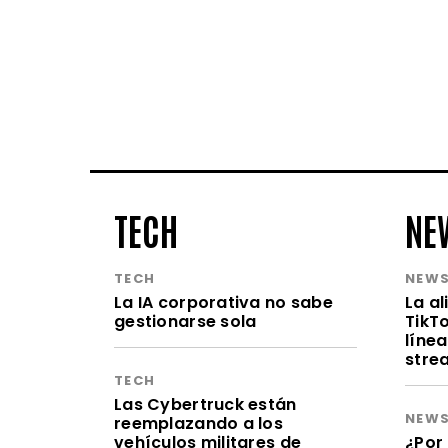
TECH
NE
TECH
NEW
La IA corporativa no sabe
La a
gestionarse sola
TikT
línea
stre
TECH
Las Cybertruck están
NEW
reemplazando a los
vehículos militares de
¿Por 