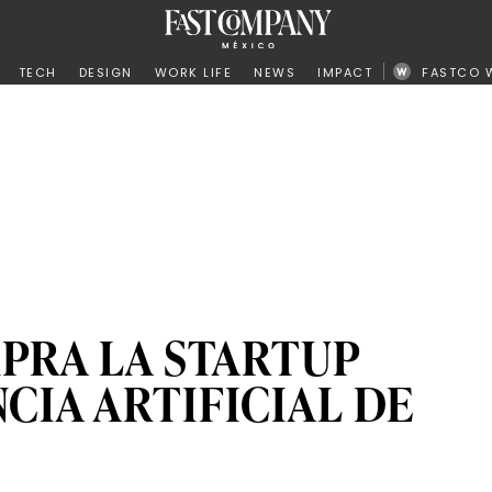
ño
TECH
DESIGN
WORK LIFE
NEWS
IMPACT
FASTCO 
PRA LA STARTUP
CIA ARTIFICIAL DE