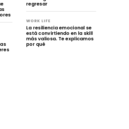
ue
regresar
as
lores
WORK LIFE
La resiliencia emocional se
está convirtiendo en la skill
a
más valiosa. Te explicamos
ras
por qué
eres