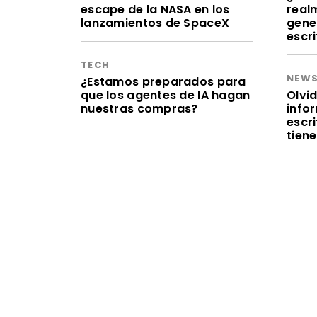
escape de la NASA en los
realm
lanzamientos de SpaceX
gene
escr
TECH
NEW
¿Estamos preparados para
que los agentes de IA hagan
Olvid
nuestras compras?
infor
escr
tien