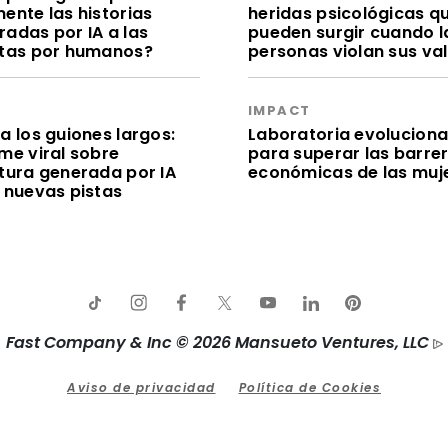
ente las historias
heridas psicológicas q
radas por IA a las
pueden surgir cuando l
itas por humanos?
personas violan sus va
S
IMPACT
a los guiones largos:
Laboratoria evolucion
me viral sobre
para superar las barre
itura generada por IA
económicas de las muj
e nuevas pistas
Fast Company & Inc © 2026 Mansueto Ventures, LLC
Aviso de privacidad
Política de Cookies