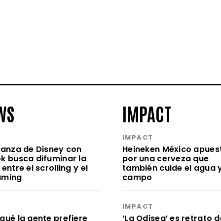
WS
IMPACT
S
IMPACT
lianza de Disney con
Heineken México apues
ok busca difuminar la
por una cerveza que
 entre el scrolling y el
también cuide el agua y
aming
campo
S
IMPACT
qué la gente prefiere
‘La Odisea’ es retrato d