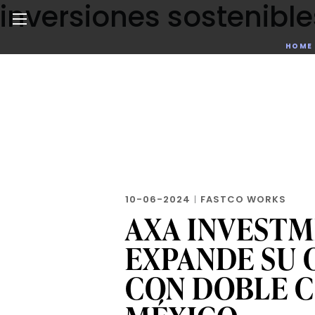
inversiones sostenible
Skip
to
the
Noticias de negocios, innovación, tecnología y dise
HOME
content
10-06-2024
|
FASTCO WORKS
AXA INVEST
EXPANDE SU 
CON DOBLE C