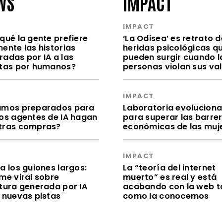
WS
IMPACT
S
IMPACT
qué la gente prefiere
‘La Odisea’ es retrato d
ente las historias
heridas psicológicas q
radas por IA a las
pueden surgir cuando l
itas por humanos?
personas violan sus va
S
IMPACT
amos preparados para
Laboratoria evolucion
los agentes de IA hagan
para superar las barre
tras compras?
económicas de las muj
S
IMPACT
a los guiones largos:
La “teoría del internet
me viral sobre
muerto” es real y está
itura generada por IA
acabando con la web t
e nuevas pistas
como la conocemos