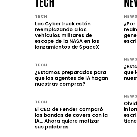
TECH
NE
TECH
NEW
Las Cybertruck están
¿Por 
reemplazando a los
realm
vehículos militares de
gene
escape de la NASA en los
escr
lanzamientos de SpaceX
NEW
TECH
¿Est
¿Estamos preparados para
que 
que los agentes de IA hagan
nues
nuestras compras?
NEW
TECH
Olvid
El CEO de Fender comparó
infor
las bandas de covers con la
escr
IA… Ahora quiere matizar
tien
sus palabras