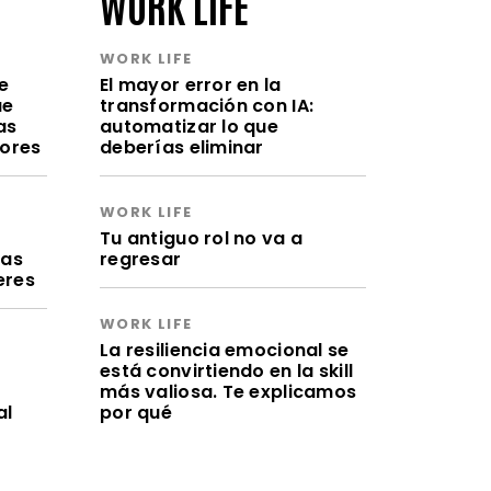
WORK LIFE
WORK LIFE
e
El mayor error en la
ue
transformación con IA:
as
automatizar lo que
lores
deberías eliminar
WORK LIFE
a
Tu antiguo rol no va a
ras
regresar
eres
WORK LIFE
La resiliencia emocional se
está convirtiendo en la skill
más valiosa. Te explicamos
al
por qué