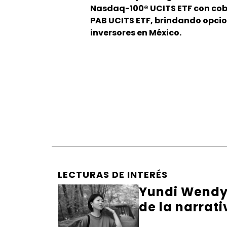
Nasdaq-100® UCITS ETF con cobe
PAB UCITS ETF, brindando opcion
inversores en México.
LECTURAS DE INTERÉS
Yundi Wendy 
de la narrati