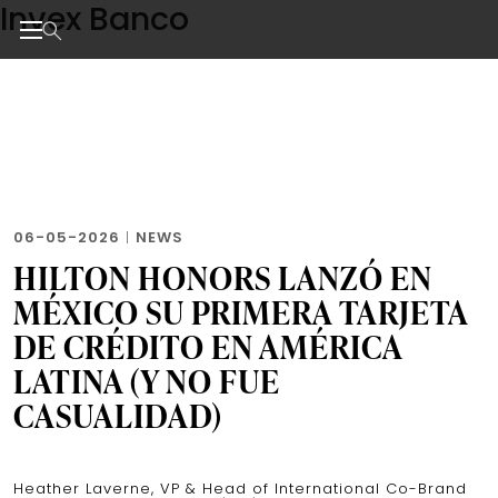
Invex Banco
Skip
to
the
Noticias de negocios, innovación, tecnología y dise
content
06-05-2026
|
NEWS
HILTON HONORS LANZÓ EN
MÉXICO SU PRIMERA TARJETA
DE CRÉDITO EN AMÉRICA
LATINA (Y NO FUE
CASUALIDAD)
Heather Laverne, VP & Head of International Co-Brand