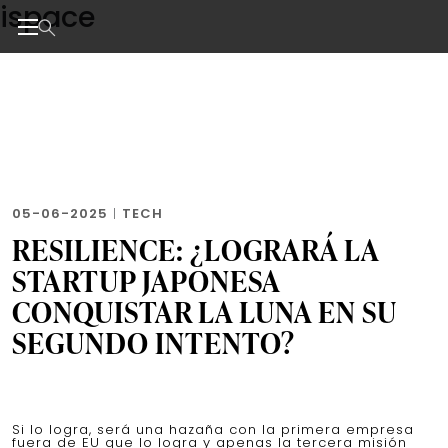
ispace
Skip
to
the
Noticias de negocios, innovación, tecnología y dise
content
05-06-2025
|
TECH
RESILIENCE: ¿LOGRARÁ LA
STARTUP JAPONESA
CONQUISTAR LA LUNA EN SU
SEGUNDO INTENTO?
Si lo logra, será una hazaña con la primera empresa
fuera de EU que lo logra y apenas la tercera misión