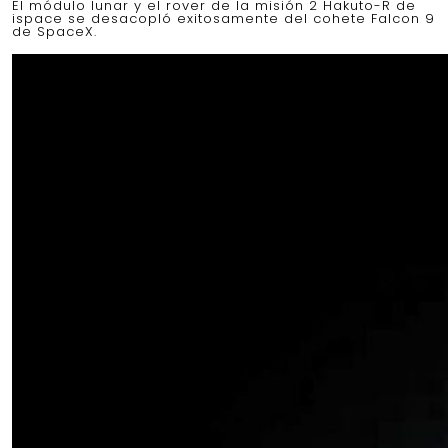
El módulo lunar y el rover de la misión 2 Hakuto-R de
ispace se desacopló exitosamente del cohete Falcon 9
de SpaceX.