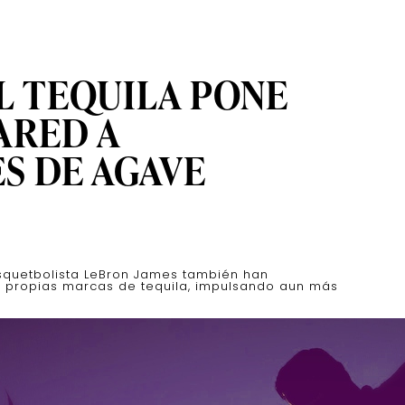
L TEQUILA PONE
ARED A
S DE AGAVE
asquetbolista LeBron James también han
s propias marcas de tequila, impulsando aun más