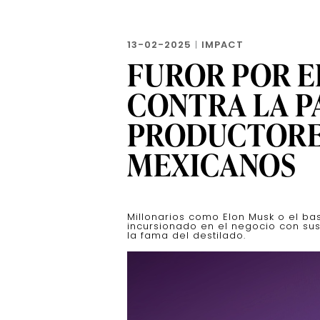
13-02-2025
|
IMPACT
FUROR POR E
CONTRA LA P
PRODUCTORE
MEXICANOS
Millonarios como Elon Musk o el b
incursionado en el negocio con su
la fama del destilado.