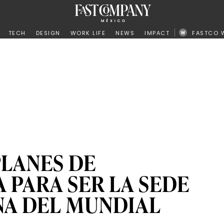
ño
TECH
DESIGN
WORK LIFE
NEWS
IMPACT
FASTCO 
PLANES DE
 PARA SER LA SEDE
NA DEL MUNDIAL