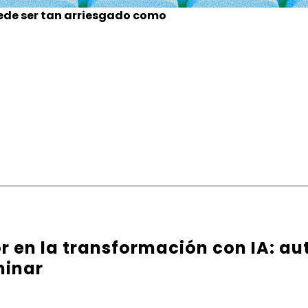
ede ser tan arriesgado como
or en la transformación con IA: au
minar