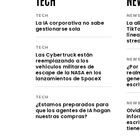
TECH
NEW
La IA corporativa no sabe
La a
gestionarse sola
TikT
línea
stre
TECH
Las Cybertruck están
NEW
reemplazando a los
vehículos militares de
¿Por 
escape de la NASA en los
realm
lanzamientos de SpaceX
gene
escr
TECH
NEW
¿Estamos preparados para
que los agentes de IA hagan
Olvid
nuestras compras?
infor
escr
tien