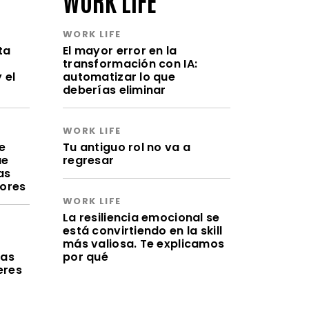
WORK LIFE
ta
El mayor error en la
transformación con IA:
 el
automatizar lo que
deberías eliminar
WORK LIFE
e
Tu antiguo rol no va a
ue
regresar
as
lores
WORK LIFE
La resiliencia emocional se
está convirtiendo en la skill
a
más valiosa. Te explicamos
ras
por qué
eres