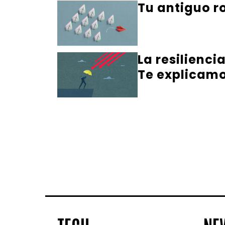
Tu antiguo ro
La resilienci
Te explicamo
TECH
NE