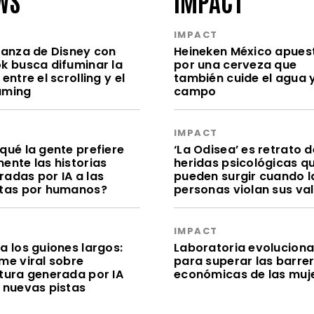
S
IMPACT
lianza de Disney con
Heineken México apues
ok busca difuminar la
por una cerveza que
 entre el scrolling y el
también cuide el agua y
aming
campo
S
IMPACT
qué la gente prefiere
‘La Odisea’ es retrato d
ente las historias
heridas psicológicas q
radas por IA a las
pueden surgir cuando l
itas por humanos?
personas violan sus va
S
IMPACT
a los guiones largos:
Laboratoria evolucion
me viral sobre
para superar las barre
itura generada por IA
económicas de las muj
e nuevas pistas