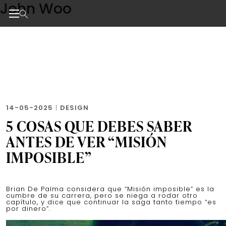
John Woo
Skip
to
the
Noticias de negocios, innovación, tecnología y dise
content
14-05-2025
|
DESIGN
5 COSAS QUE DEBES SABER
ANTES DE VER “MISIÓN
IMPOSIBLE”
Brian De Palma considera que “Misión imposible” es la
cumbre de su carrera, pero se niega a rodar otro
capítulo, y dice que continuar la saga tanto tiempo “es
por dinero”.