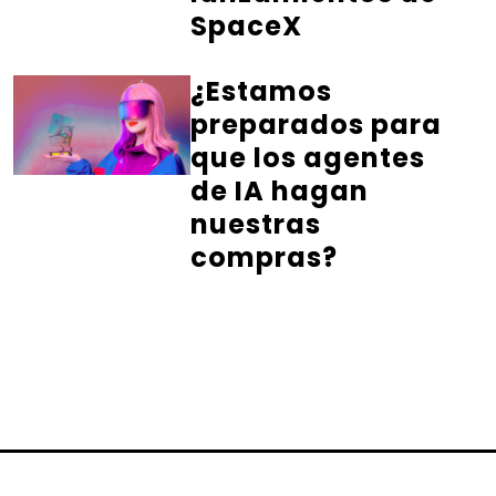
SpaceX
¿Estamos
preparados para
que los agentes
de IA hagan
nuestras
compras?