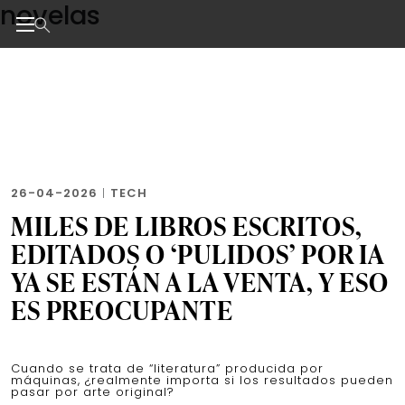
novelas
Skip
to
the
Noticias de negocios, innovación, tecnología y dise
content
26-04-2026
|
TECH
MILES DE LIBROS ESCRITOS,
EDITADOS O ‘PULIDOS’ POR IA
YA SE ESTÁN A LA VENTA, Y ESO
ES PREOCUPANTE
Cuando se trata de “literatura” producida por
máquinas, ¿realmente importa si los resultados pueden
pasar por arte original?