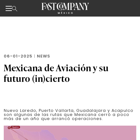
Noticias de negocios, innovación, tecnología y dise
Skip
to
the
content
06-01-2025
|
NEWS
Mexicana de Aviación y su
futuro (in)cierto
Nuevo Laredo, Puerto Vallarta, Guadalajara y Acapulco
son algunas de las rutas que Mexicana cerró a poco
más de un año que arrancó operaciones.