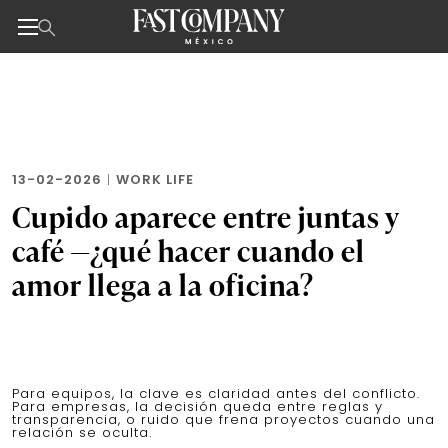
Noticias de negocios, innovación, tecnología y dise
Skip
to
the
content
13-02-2026
|
WORK LIFE
Cupido aparece entre juntas y
café —¿qué hacer cuando el
amor llega a la oficina?
Para equipos, la clave es claridad antes del conflicto.
Para empresas, la decisión queda entre reglas y
transparencia, o ruido que frena proyectos cuando una
relación se oculta.