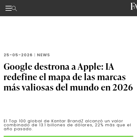
Noticias de negocios, innovación, tecnología y dise
Skip
to
the
content
25-05-2026
|
NEWS
Google destrona a Apple: IA
redefine el mapa de las marcas
más valiosas del mundo en 2026
El Top 100 global de Kantar BrandZ alcanzó un valor
combinado de 13.1 billones de dólares, 22% más que el
año pasado.