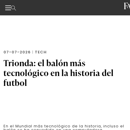
Noticias de negocios, innovación, tecnología y dise
Skip
to
the
content
07-07-2026
|
TECH
Trionda: el balón más
tecnológico en la historia del
futbol
En el Mundial más tecnológico de la historia, incluso el
balón se ha convertido en una computadora