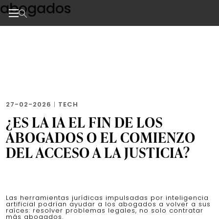
abogados
Skip
to
the
Noticias de negocios, innovación, tecnología y dise
content
27-02-2026
|
TECH
¿ES LA IA EL FIN DE LOS
ABOGADOS O EL COMIENZO
DEL ACCESO A LA JUSTICIA?
Las herramientas jurídicas impulsadas por inteligencia
artificial podrían ayudar a los abogados a volver a sus
raíces: resolver problemas legales, no solo contratar
más abogados.