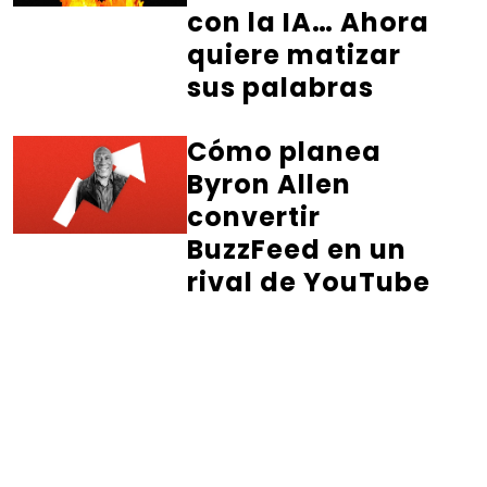
con la IA… Ahora
quiere matizar
sus palabras
Cómo planea
Byron Allen
convertir
BuzzFeed en un
rival de YouTube