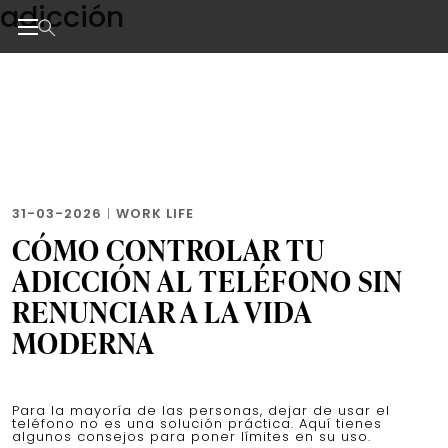
adicción
Skip
to
the
Noticias de negocios, innovación, tecnología y dise
content
31-03-2026
|
WORK LIFE
CÓMO CONTROLAR TU
ADICCIÓN AL TELÉFONO SIN
RENUNCIAR A LA VIDA
MODERNA
Para la mayoría de las personas, dejar de usar el
teléfono no es una solución práctica. Aquí tienes
algunos consejos para poner límites en su uso.