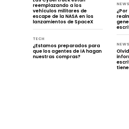
NEW
reemplazando a los
vehículos militares de
¿Por 
escape de la NASA en los
realm
lanzamientos de SpaceX
gene
escr
TECH
NEW
¿Estamos preparados para
que los agentes de IA hagan
Olvid
nuestras compras?
infor
escr
tien