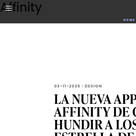
Affinity
Skip
to
the
Noticias de negocios, innovación, tecnología y dise
HOME
content
03-11-2025
|
DESIGN
LA NUEVA AP
AFFINITY DE
HUNDIR A LO