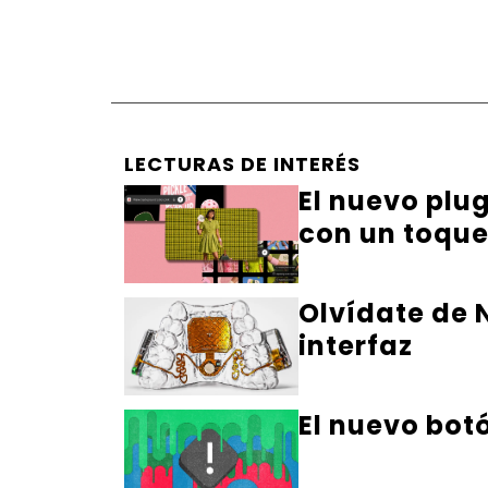
LECTURAS DE INTERÉS
El nuevo plu
con un toqu
Olvídate de N
interfaz
El nuevo bot