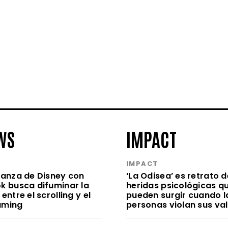
WS
IMPACT
S
IMPACT
lianza de Disney con
‘La Odisea’ es retrato d
ok busca difuminar la
heridas psicológicas q
 entre el scrolling y el
pueden surgir cuando l
aming
personas violan sus va