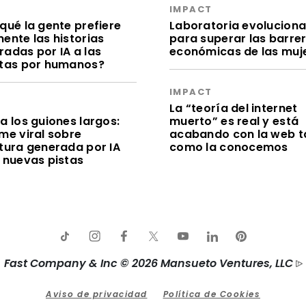
S
IMPACT
qué la gente prefiere
Laboratoria evolucion
ente las historias
para superar las barre
radas por IA a las
económicas de las muj
itas por humanos?
IMPACT
S
La “teoría del internet
a los guiones largos:
muerto” es real y está
me viral sobre
acabando con la web t
itura generada por IA
como la conocemos
e nuevas pistas
Fast Company & Inc © 2026 Mansueto Ventures, LLC
Aviso de privacidad
Política de Cookies