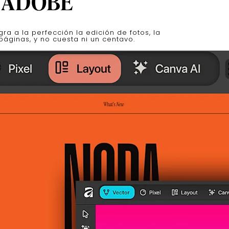
 ADOBE
ra a la perfección la edición de fotos, la
 páginas, y no cuesta ni un centavo.