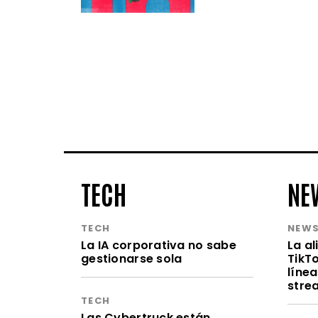
TECH
NE
TECH
NEW
La IA corporativa no sabe
La a
gestionarse sola
TikT
línea
stre
TECH
Las Cybertruck están