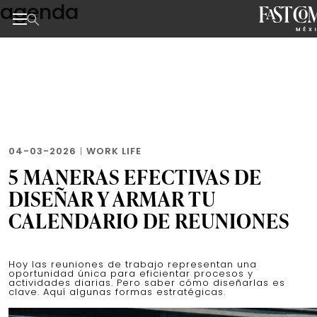
agenda
Skip
to
the
Noticias de negocios, innovación, tecnología y dise
content
04-03-2026
|
WORK LIFE
5 MANERAS EFECTIVAS DE
DISEÑAR Y ARMAR TU
CALENDARIO DE REUNIONES
Hoy las reuniones de trabajo representan una
oportunidad única para eficientar procesos y
actividades diarias. Pero saber cómo diseñarlas es
clave. Aquí algunas formas estratégicas.