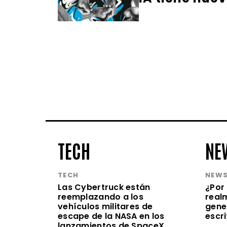
TECH
NE
TECH
NEW
Las Cybertruck están
¿Por 
reemplazando a los
realm
vehículos militares de
gene
escape de la NASA en los
escr
lanzamientos de SpaceX