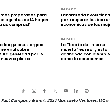
S
IMPACT
amos preparados para
Laboratoria evolucion
los agentes de IA hagan
para superar las barre
tras compras?
económicas de las muj
S
IMPACT
a los guiones largos:
La “teoría del internet
me viral sobre
muerto” es real y está
itura generada por IA
acabando con la web t
e nuevas pistas
como la conocemos
Fast Company & Inc © 2026 Mansueto Ventures, LLC