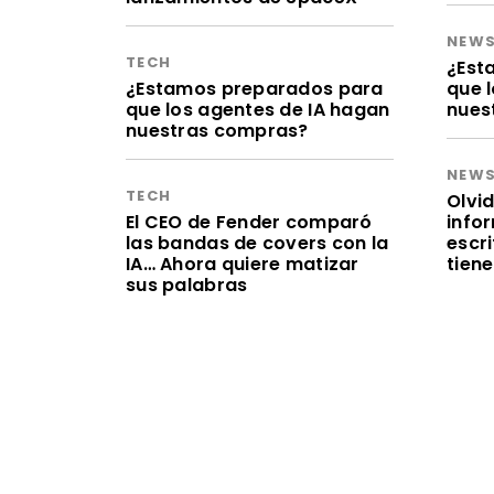
NEW
TECH
¿Est
¿Estamos preparados para
que 
que los agentes de IA hagan
nues
nuestras compras?
NEW
TECH
Olvid
El CEO de Fender comparó
infor
las bandas de covers con la
escr
IA… Ahora quiere matizar
tien
sus palabras