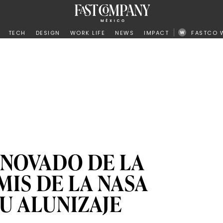
ño
TECH
DESIGN
WORK LIFE
NEWS
IMPACT
FASTCO 
ENOVADO DE LA
MIS DE LA NASA
U ALUNIZAJE