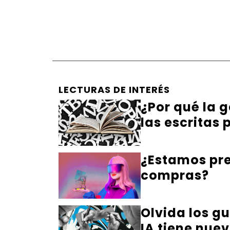
LECTURAS DE INTERÉS
¿Por qué la g
las escritas
¿Estamos pre
compras?
Olvida los gu
IA tiene nuev