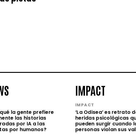
WS
IMPACT
S
IMPACT
qué la gente prefiere
‘La Odisea’ es retrato d
ente las historias
heridas psicológicas q
radas por IA a las
pueden surgir cuando l
itas por humanos?
personas violan sus va