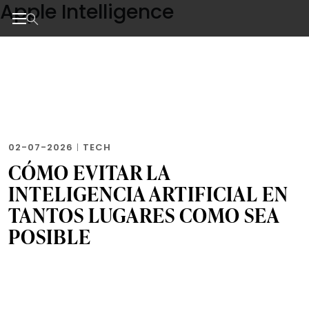
Apple Intelligence
Skip
to
the
Noticias de negocios, innovación, tecnología y dise
content
02-07-2026
|
TECH
CÓMO EVITAR LA
INTELIGENCIA ARTIFICIAL EN
TANTOS LUGARES COMO SEA
POSIBLE