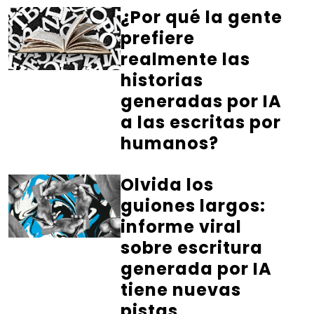
¿Por qué la gente
prefiere
realmente las
historias
generadas por IA
a las escritas por
humanos?
Olvida los
guiones largos:
informe viral
sobre escritura
generada por IA
tiene nuevas
pistas