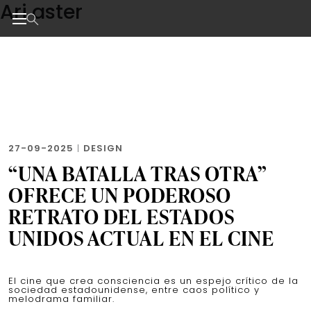
Ari aster
Skip
to
the
Noticias de negocios, innovación, tecnología y dise
content
27-09-2025
|
DESIGN
“UNA BATALLA TRAS OTRA”
OFRECE UN PODEROSO
RETRATO DEL ESTADOS
UNIDOS ACTUAL EN EL CINE
El cine que crea consciencia es un espejo crítico de la
sociedad estadounidense, entre caos político y
melodrama familiar.