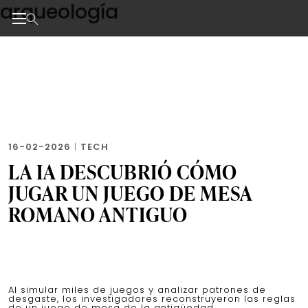
arqueología
Skip
to
the
Noticias de negocios, innovación, tecnología y dise
content
16-02-2026
|
TECH
LA IA DESCUBRIÓ CÓMO
JUGAR UN JUEGO DE MESA
ROMANO ANTIGUO
Al simular miles de juegos y analizar patrones de
desgaste, los investigadores reconstruyeron las reglas
de un juego de mesa de la antigüedad