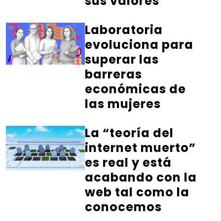
sus valores
Laboratoria
evoluciona para
superar las
barreras
económicas de
las mujeres
La “teoría del
internet muerto”
es real y está
acabando con la
web tal como la
conocemos