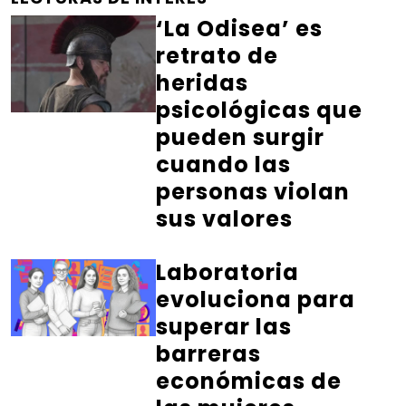
‘La Odisea’ es
retrato de
heridas
psicológicas que
pueden surgir
cuando las
personas violan
sus valores
Laboratoria
evoluciona para
superar las
barreras
económicas de