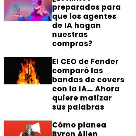
preparados para
que los agentes
de IA hagan
nuestras
compras?
El CEO de Fender
comparó las
bandas de covers
con la IA… Ahora
quiere matizar
sus palabras
Cómo planea
Byron Allen