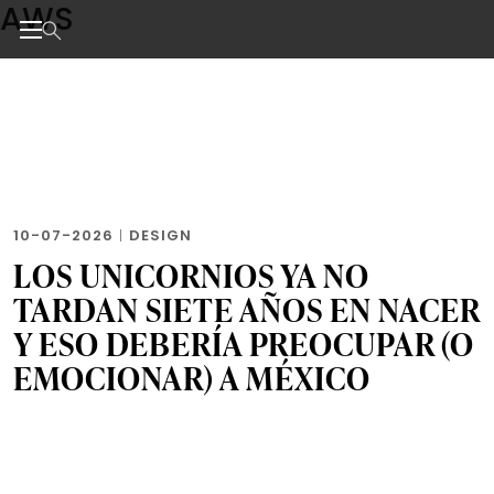
AWS
Skip
to
the
Noticias de negocios, innovación, tecnología y dise
content
10-07-2026
|
DESIGN
LOS UNICORNIOS YA NO
TARDAN SIETE AÑOS EN NACER
Y ESO DEBERÍA PREOCUPAR (O
EMOCIONAR) A MÉXICO