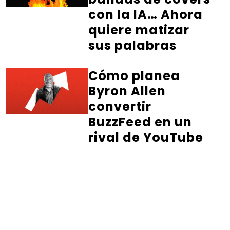
con la IA… Ahora
quiere matizar
sus palabras
Cómo planea
Byron Allen
convertir
BuzzFeed en un
rival de YouTube