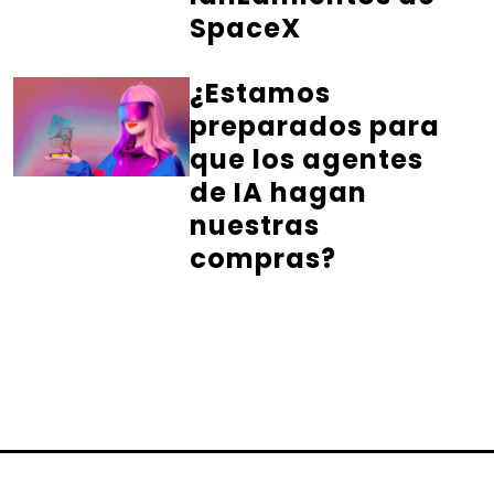
SpaceX
¿Estamos
preparados para
que los agentes
de IA hagan
nuestras
compras?