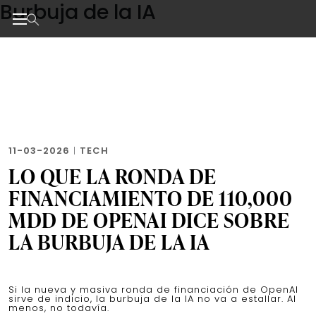
Burbuja de la IA
Skip
to
the
Noticias de negocios, innovación, tecnología y dise
content
11-03-2026
|
TECH
LO QUE LA RONDA DE
FINANCIAMIENTO DE 110,000
MDD DE OPENAI DICE SOBRE
LA BURBUJA DE LA IA
Si la nueva y masiva ronda de financiación de OpenAI
sirve de indicio, la burbuja de la IA no va a estallar. Al
menos, no todavía.