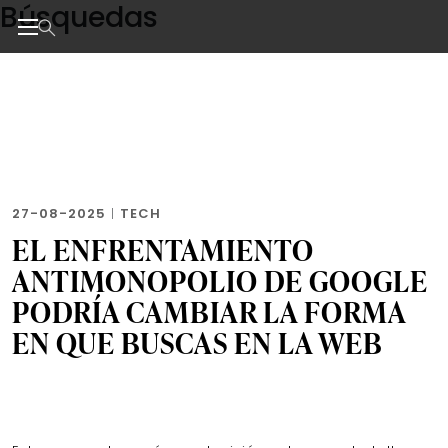
Búsquedas
Skip
to
the
Noticias de negocios, innovación, tecnología y dise
content
27-08-2025
|
TECH
EL ENFRENTAMIENTO
ANTIMONOPOLIO DE GOOGLE
PODRÍA CAMBIAR LA FORMA
EN QUE BUSCAS EN LA WEB