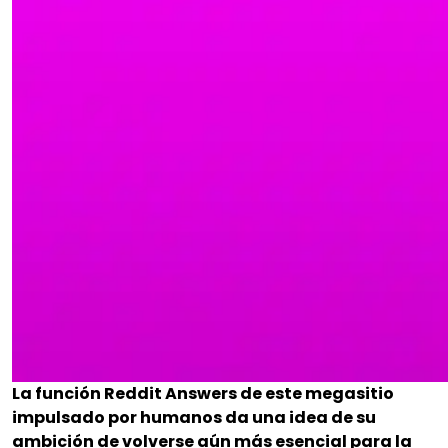
La función Reddit Answers de este megasitio
impulsado por humanos da una idea de su
ambición de volverse aún más esencial para la