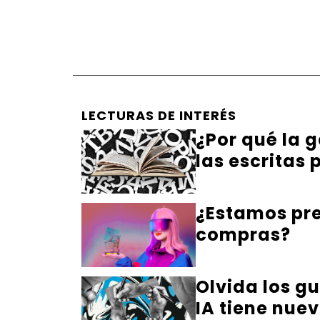
LECTURAS DE INTERÉS
¿Por qué la g
las escritas
¿Estamos pre
compras?
Olvida los gu
IA tiene nuev