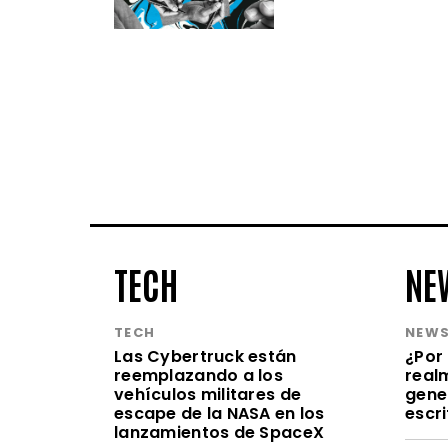
TECH
NE
TECH
NEW
Las Cybertruck están
¿Por 
reemplazando a los
realm
vehículos militares de
gene
escape de la NASA en los
escr
lanzamientos de SpaceX