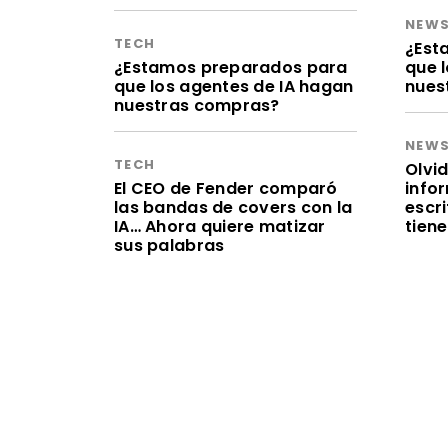
NEW
TECH
¿Est
¿Estamos preparados para
que 
que los agentes de IA hagan
nues
nuestras compras?
NEW
TECH
Olvid
El CEO de Fender comparó
infor
las bandas de covers con la
escr
IA… Ahora quiere matizar
tien
sus palabras