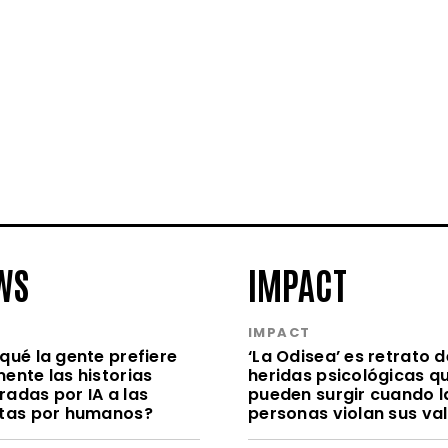
WS
IMPACT
S
IMPACT
qué la gente prefiere
‘La Odisea’ es retrato d
ente las historias
heridas psicológicas q
radas por IA a las
pueden surgir cuando l
itas por humanos?
personas violan sus va