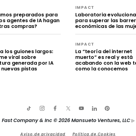
S
IMPACT
amos preparados para
Laboratoria evolucion
los agentes de IA hagan
para superar las barre
tras compras?
económicas de las muj
S
IMPACT
a los guiones largos:
La “teoría del internet
me viral sobre
muerto” es real y está
itura generada por IA
acabando con la web t
e nuevas pistas
como la conocemos
Fast Company & Inc © 2026 Mansueto Ventures, LLC
Aviso de privacidad
Política de Cookies