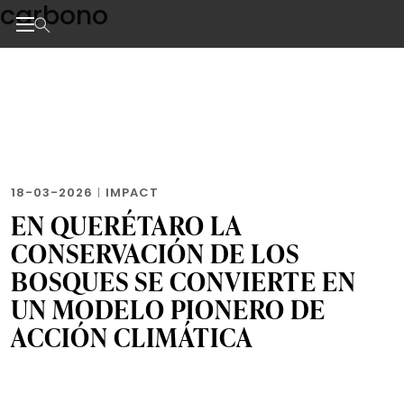
carbono
Skip
to
the
Noticias de negocios, innovación, tecnología y dise
content
18-03-2026
|
IMPACT
EN QUERÉTARO LA
CONSERVACIÓN DE LOS
BOSQUES SE CONVIERTE EN
UN MODELO PIONERO DE
ACCIÓN CLIMÁTICA