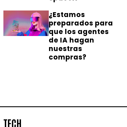
¿Estamos
preparados para
que los agentes
de IA hagan
nuestras
compras?
TECH