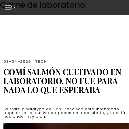
Carne de laboratorio
Skip
to
the
Noticias de negocios, innovación, tecnología y dise
content
03-04-2026
|
TECH
COMÍ SALMÓN CULTIVADO EN
LABORATORIO. NO FUE PARA
NADA LO QUE ESPERABA
La startup Wildtype de San Francisco está intentando
popularizar el cultivo de peces en laboratorio, y lo está
haciendo muy bien.