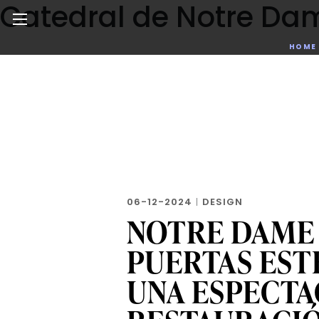
Catedral de Notre Da
Skip
to
the
Noticias de negocios, innovación, tecnología y dise
HOME
content
06-12-2024
|
DESIGN
NOTRE DAME 
PUERTAS EST
UNA ESPECT