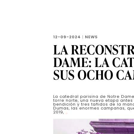
12-09-2024
|
NEWS
LA RECONST
DAME: LA CA
SUS OCHO C
La catedral parisina de Notre Dam
torre norte, una nueva etapa antes
bendición y tres tañidos de la mano
Dumas, las enormes campanas, que s
La
2019,
…
reconstrucción
de
Notre
Dame:
la