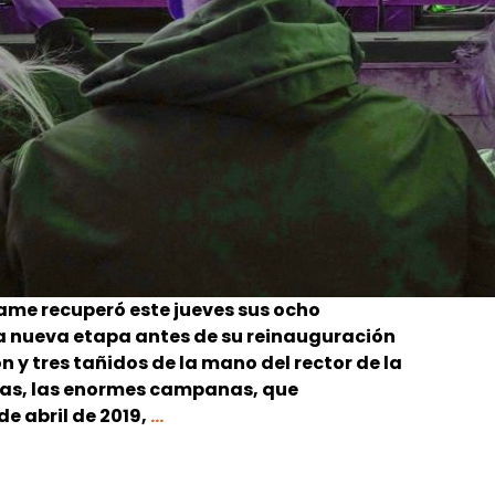
Dame recuperó este jueves sus ocho
a nueva etapa antes de su reinauguración
n y tres tañidos de la mano del rector de la
mas, las enormes campanas, que
La
de abril de 2019,
…
reconstrucción
de
Notre