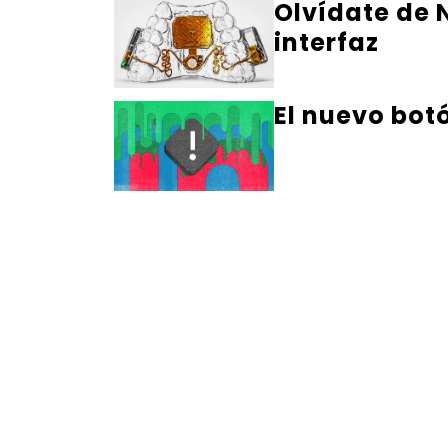
Olvídate de N
interfaz
El nuevo bot