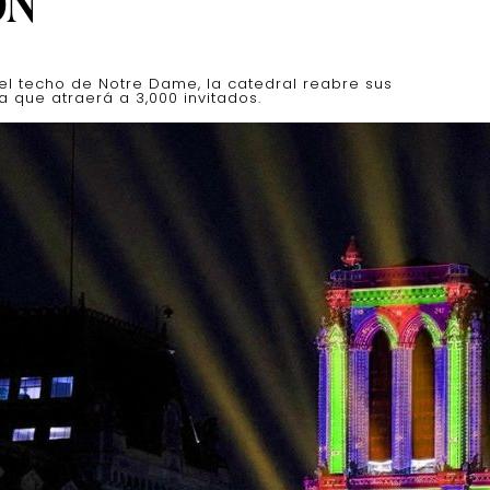
ÓN
el techo de Notre Dame, la catedral reabre sus
 que atraerá a 3,000 invitados.