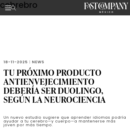
cebrebro
Skip
to
the
Noticias de negocios, innovación, tecnología y dise
content
18-11-2025
|
NEWS
TU PRÓXIMO PRODUCTO
ANTIENVEJECIMIENTO
DEBERÍA SER DUOLINGO,
SEGÚN LA NEUROCIENCIA
Un nuevo estudio sugiere que aprender idiomas podría
ayudar a tu cerebro—y cuerpo—a mantenerse más
joven por más tiempo.