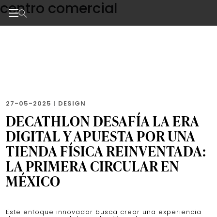
centro comercial
Skip
to
the
Noticias de negocios, innovación, tecnología y dise
content
27-05-2025
|
DESIGN
DECATHLON DESAFÍA LA ERA
DIGITAL Y APUESTA POR UNA
TIENDA FÍSICA REINVENTADA:
LA PRIMERA CIRCULAR EN
MÉXICO
Este enfoque innovador busca crear una experiencia