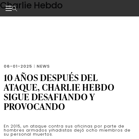
Charlie Hebdo
Skip
to
the
Noticias de negocios, innovación, tecnología y dise
content
06-01-2025
|
NEWS
10 AÑOS DESPUÉS DEL
ATAQUE, CHARLIE HEBDO
SIGUE DESAFIANDO Y
PROVOCANDO
En 2015, un ataque contra sus oficinas por parte de
hombres armados yihadistas dejó ocho miembros de
su personal muertos.