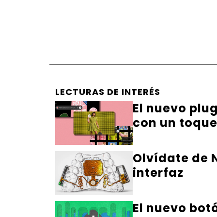
LECTURAS DE INTERÉS
El nuevo plu
con un toqu
Olvídate de N
interfaz
El nuevo bot