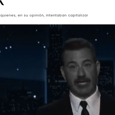
K
quienes, en su opinión, intentaban capitalizar