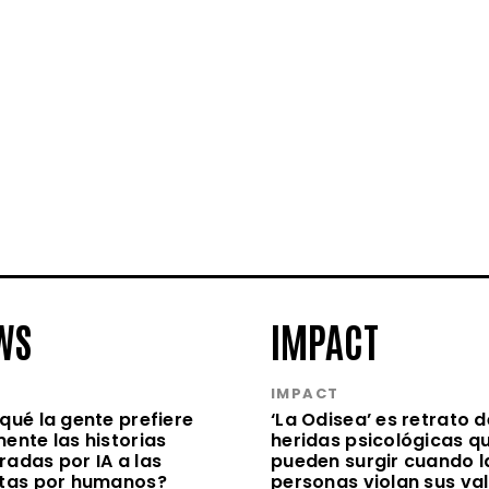
WS
IMPACT
S
IMPACT
qué la gente prefiere
‘La Odisea’ es retrato d
ente las historias
heridas psicológicas q
radas por IA a las
pueden surgir cuando l
itas por humanos?
personas violan sus va