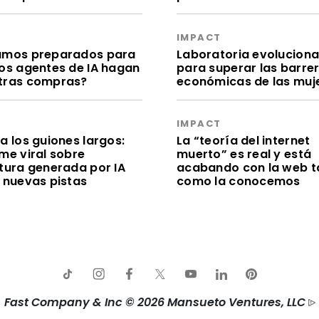
S
IMPACT
amos preparados para
Laboratoria evolucion
los agentes de IA hagan
para superar las barre
tras compras?
económicas de las muj
S
IMPACT
a los guiones largos:
La “teoría del internet
me viral sobre
muerto” es real y está
itura generada por IA
acabando con la web t
e nuevas pistas
como la conocemos
Fast Company & Inc © 2026 Mansueto Ventures, LLC