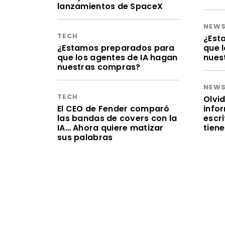
lanzamientos de SpaceX
NEW
TECH
¿Est
¿Estamos preparados para
que 
que los agentes de IA hagan
nues
nuestras compras?
NEW
TECH
Olvid
El CEO de Fender comparó
infor
las bandas de covers con la
escr
IA… Ahora quiere matizar
tien
sus palabras