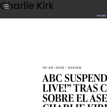
Charlie Kirk
Skip
to
the
Noticias de negocios, innovación, tecnología y dise
HOME
content
18-09-2025
|
DESIGN
ABC SUSPEND
LIVE!” TRAS
SOBRE EL AS