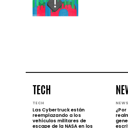
TECH
NE
TECH
NEW
Las Cybertruck están
¿Por 
reemplazando a los
realm
vehículos militares de
gene
escape de la NASA en los
escr