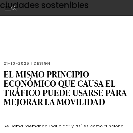
ciudades sostenibles
Skip
to
the
Noticias de negocios, innovación, tecnología y dise
content
21-10-2025
|
DESIGN
EL MISMO PRINCIPIO
ECONÓMICO QUE CAUSA EL
TRÁFICO PUEDE USARSE PARA
MEJORAR LA MOVILIDAD
Se llama “demanda inducida” y así es como funciona.