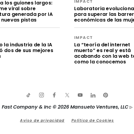
IMPACT
a los guiones largos:
me viral sobre
Laboratoria evolucion
itura generada por IA
para superar las barre
e nuevas pistas
económicas de las muj
S
IMPACT
la industria de la IA
La “teoría del internet
dó dos de sus mejores
muerto” es real y está
s
acabando con la web t
como la conocemos
Fast Company & Inc © 2026 Mansueto Ventures, LLC
Aviso de privacidad
Política de Cookies