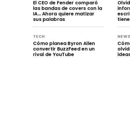
El CEO de Fender comparó
Olvid
las bandas de covers con la
infor
IA… Ahora quiere matizar
escr
sus palabras
tien
TECH
NEW
Cómo planea Byron Allen
Cómo 
convertir BuzzFeed en un
olvi
rival de YouTube
idea