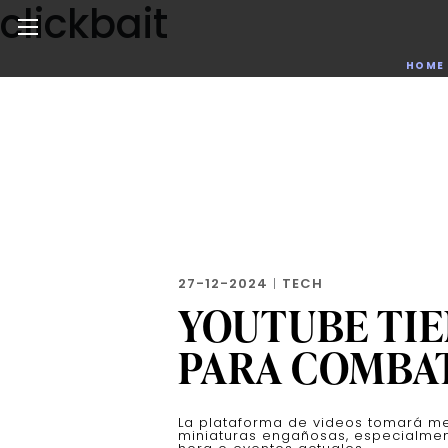
clickbait
Skip
to
the
Noticias de negocios, innovación, tecnología y dise
HOME
content
27-12-2024
|
TECH
YOUTUBE TIE
PARA COMBAT
La plataforma de videos tomará med
miniaturas engañosas, especialmen