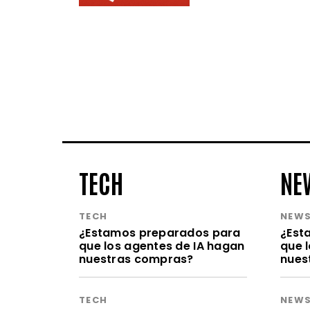
TECH
NE
TECH
NEW
¿Estamos preparados para
¿Est
que los agentes de IA hagan
que 
nuestras compras?
nues
TECH
NEW