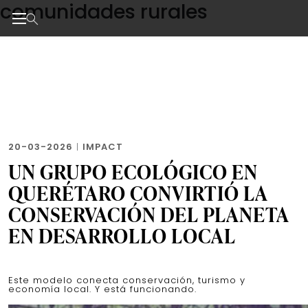
comunidades rurales
Skip
to
the
Noticias de negocios, innovación, tecnología y dise
content
20-03-2026
|
IMPACT
UN GRUPO ECOLÓGICO EN
QUERÉTARO CONVIRTIÓ LA
CONSERVACIÓN DEL PLANETA
EN DESARROLLO LOCAL
Este modelo conecta conservación, turismo y
economía local. Y está funcionando.