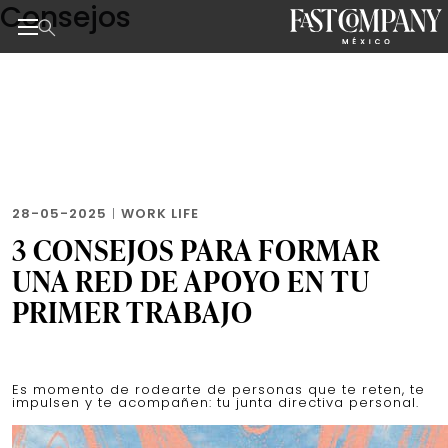
Consejos
Skip
to
the
Noticias de negocios, innovación, tecnología y dise
content
28-05-2025
|
WORK LIFE
3 CONSEJOS PARA FORMAR
UNA RED DE APOYO EN TU
PRIMER TRABAJO
Es momento de rodearte de personas que te reten, te
impulsen y te acompañen: tu junta directiva personal.