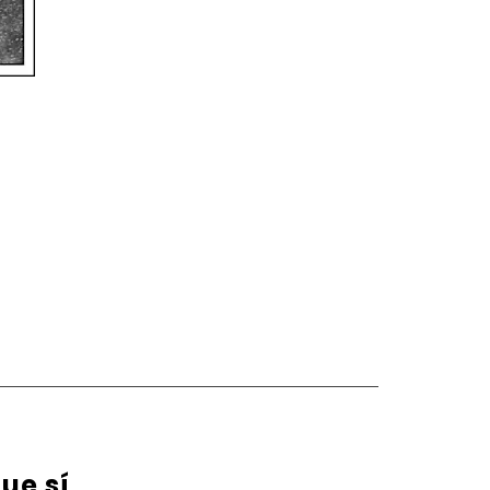
ue sí