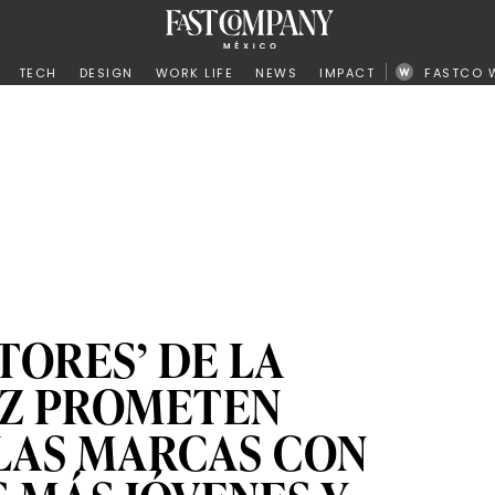
ño
TECH
DESIGN
WORK LIFE
NEWS
IMPACT
FASTCO 
TORES’ DE LA
 Z PROMETEN
LAS MARCAS CON