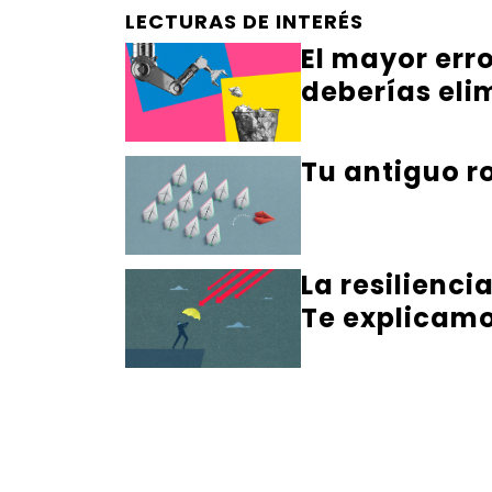
LECTURAS DE INTERÉS
El mayor err
deberías eli
Tu antiguo ro
La resilienci
Te explicamo