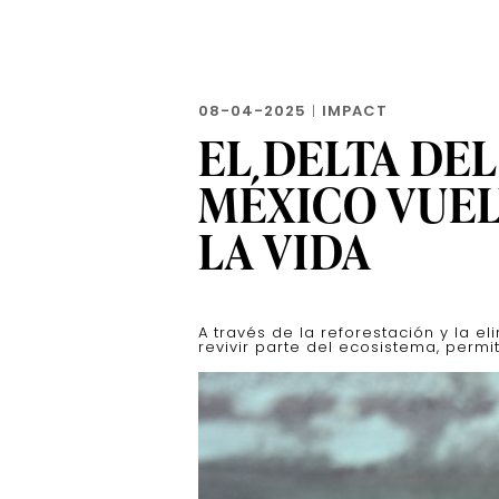
08-04-2025
|
IMPACT
EL DELTA DE
MÉXICO VUEL
LA VIDA
A través de la reforestación y la e
revivir parte del ecosistema, perm