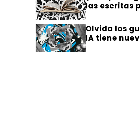
las escritas
Olvida los gu
IA tiene nuev