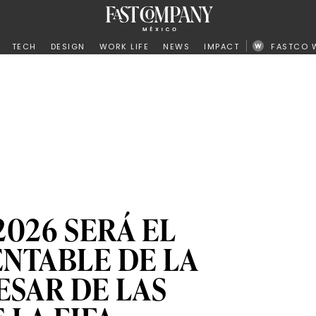
ño
TECH
DESIGN
WORK LIFE
NEWS
IMPACT
FASTCO 
2026 SERÁ EL
NTABLE DE LA
ESAR DE LAS