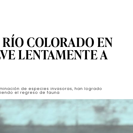
L RÍO COLORADO EN
VE LENTAMENTE A
liminación de especies invasoras, han logrado
itiendo el regreso de fauna