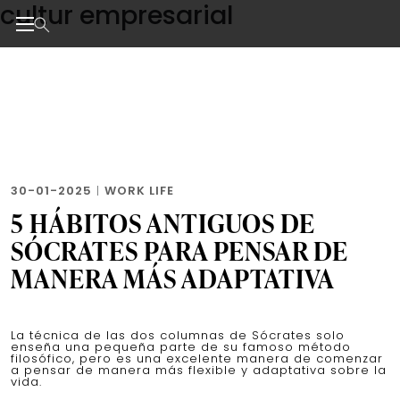
cultur empresarial
Skip
to
the
Noticias de negocios, innovación, tecnología y dise
content
30-01-2025
|
WORK LIFE
5 HÁBITOS ANTIGUOS DE
SÓCRATES PARA PENSAR DE
MANERA MÁS ADAPTATIVA
La técnica de las dos columnas de Sócrates solo
enseña una pequeña parte de su famoso método
filosófico, pero es una excelente manera de comenzar
a pensar de manera más flexible y adaptativa sobre la
vida.