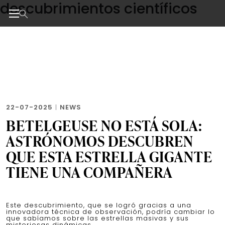
descubrimientos científicos
Skip
to
the
Noticias de negocios, innovación, tecnología y dise
content
22-07-2025
|
NEWS
BETELGEUSE NO ESTÁ SOLA:
ASTRÓNOMOS DESCUBREN
QUE ESTA ESTRELLA GIGANTE
TIENE UNA COMPAÑERA
Este descubrimiento, que se logró gracias a una
innovadora técnica de observación, podría cambiar lo
que sabíamos sobre las estrellas masivas y sus
misteriosas dinámicas.