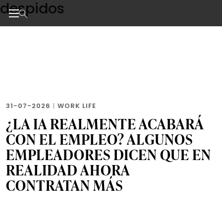
despidos
Skip
to
the
Noticias de negocios, innovación, tecnología y dise
content
31-07-2026
|
WORK LIFE
¿LA IA REALMENTE ACABARÁ
CON EL EMPLEO? ALGUNOS
EMPLEADORES DICEN QUE EN
REALIDAD AHORA
CONTRATAN MÁS