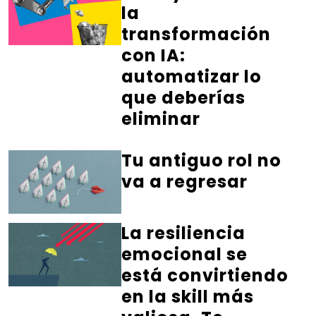
la
transformación
con IA:
automatizar lo
que deberías
eliminar
Tu antiguo rol no
va a regresar
La resiliencia
emocional se
está convirtiendo
en la skill más