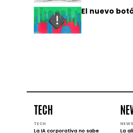
El nuevo bot
TECH
NE
TECH
NEW
La IA corporativa no sabe
La a