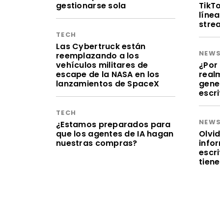
gestionarse sola
TikT
línea
stre
TECH
Las Cybertruck están
NEW
reemplazando a los
vehículos militares de
¿Por 
escape de la NASA en los
realm
lanzamientos de SpaceX
gene
escr
TECH
NEW
¿Estamos preparados para
que los agentes de IA hagan
Olvid
nuestras compras?
infor
escr
tien