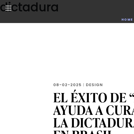
dictadura
Skip
to
the
Noticias de negocios, innovación, tecnología y dise
HOME
content
08-02-2025
|
DESIGN
EL ÉXITO DE 
AYUDA A CUR
LA DICTADUR