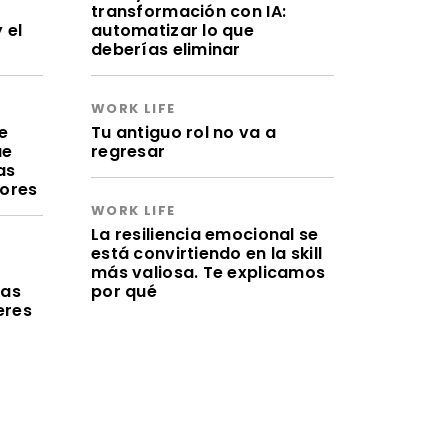
transformación con IA:
 el
automatizar lo que
deberías eliminar
WORK LIFE
e
Tu antiguo rol no va a
ue
regresar
as
lores
WORK LIFE
La resiliencia emocional se
está convirtiendo en la skill
a
más valiosa. Te explicamos
ras
por qué
eres