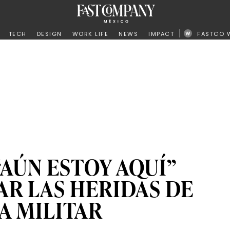
ño
TECH
DESIGN
WORK LIFE
NEWS
IMPACT
FASTCO 
“AÚN ESTOY AQUÍ”
AR LAS HERIDAS DE
A MILITAR