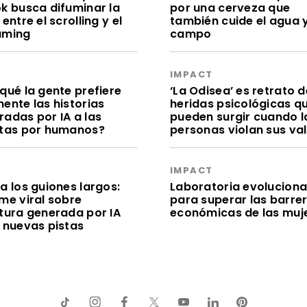
ok busca difuminar la
por una cerveza que
 entre el scrolling y el
también cuide el agua y
aming
campo
S
IMPACT
qué la gente prefiere
‘La Odisea’ es retrato d
ente las historias
heridas psicológicas q
radas por IA a las
pueden surgir cuando l
itas por humanos?
personas violan sus va
S
IMPACT
a los guiones largos:
Laboratoria evolucion
me viral sobre
para superar las barre
itura generada por IA
económicas de las muj
e nuevas pistas