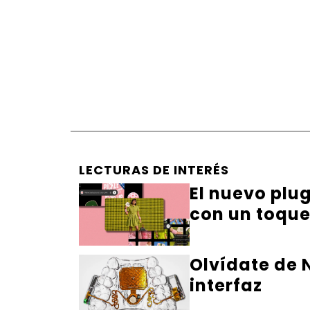
LECTURAS DE INTERÉS
El nuevo plu
con un toqu
Olvídate de N
interfaz