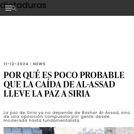
dictaduras
Skip
to
the
Noticias de negocios, innovación, tecnología y dise
content
11-12-2024
|
NEWS
POR QUÉ ES POCO PROBABLE
QUE LA CAÍDA DE AL-ASSAD
LLEVE LA PAZ A SIRIA
La paz de Siria ya no depende de Bashar Al-Assad, sino
de una oposición compuesta por gente desde
moderada hasta fundamentalista.