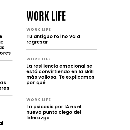
WORK LIFE
WORK LIFE
e
Tu antiguo rol no va a
ue
regresar
as
lores
WORK LIFE
La resiliencia emocional se
está convirtiendo en la skill
a
más valiosa. Te explicamos
ras
por qué
eres
WORK LIFE
La psicosis por IA es el
nuevo punto ciego del
liderazgo
al