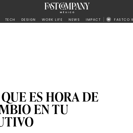
ño
TECH
DESIGN
WORK LIFE
NEWS
IMPACT
FASTCO 
 QUE ES HORA DE
MBIO EN TU
UTIVO