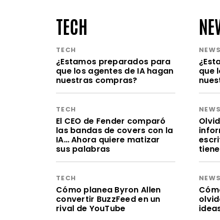
TECH
NE
TECH
NEW
¿Estamos preparados para
¿Est
que los agentes de IA hagan
que 
nuestras compras?
nues
TECH
NEW
El CEO de Fender comparó
Olvid
las bandas de covers con la
infor
IA… Ahora quiere matizar
escr
sus palabras
tien
TECH
NEW
Cómo planea Byron Allen
Cómo 
convertir BuzzFeed en un
olvi
rival de YouTube
idea