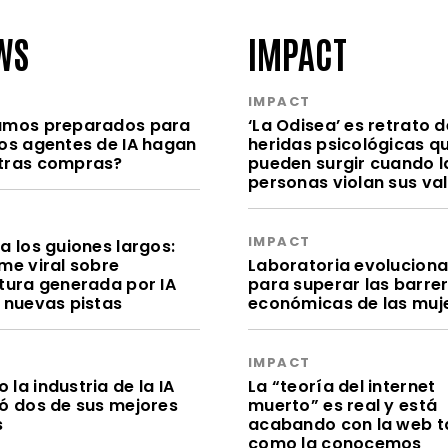
WS
IMPACT
S
IMPACT
amos preparados para
‘La Odisea’ es retrato d
los agentes de IA hagan
heridas psicológicas q
tras compras?
pueden surgir cuando l
personas violan sus va
S
IMPACT
a los guiones largos:
me viral sobre
Laboratoria evolucion
itura generada por IA
para superar las barre
e nuevas pistas
económicas de las muj
S
IMPACT
la industria de la IA
La “teoría del internet
dó dos de sus mejores
muerto” es real y está
s
acabando con la web t
como la conocemos