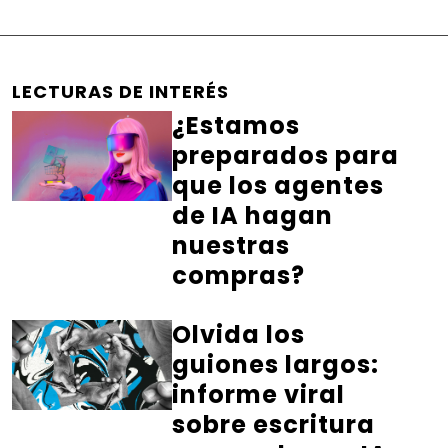
LECTURAS DE INTERÉS
¿Estamos
preparados para
que los agentes
de IA hagan
nuestras
compras?
Olvida los
guiones largos:
informe viral
sobre escritura