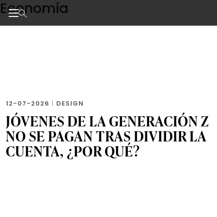
Economía
Skip
to
the
Noticias de negocios, innovación, tecnología y dise
content
12-07-2026
|
DESIGN
JÓVENES DE LA GENERACIÓN Z
NO SE PAGAN TRAS DIVIDIR LA
CUENTA, ¿POR QUÉ?