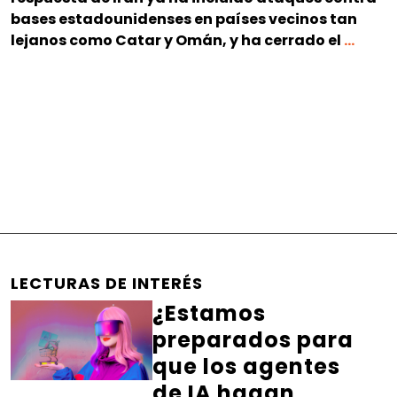
bases estadounidenses en países vecinos tan
¿Qué
lejanos como Catar y Omán, y ha cerrado el
…
es
el
estre
de
Ormu
y
por
qué
su
cierre
es
LECTURAS DE INTERÉS
tan
¿Estamos
impo
preparados para
para
la
que los agentes
econ
de IA hagan