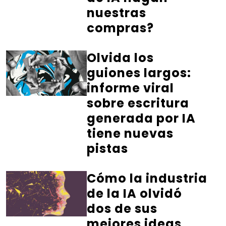
nuestras
compras?
Olvida los
guiones largos:
informe viral
sobre escritura
generada por IA
tiene nuevas
pistas
Cómo la industria
de la IA olvidó
dos de sus
mejores ideas