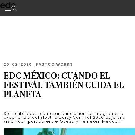
edc
Skip
to
the
Noticias de negocios, innovación, tecnología y dise
content
20-02-2026
|
FASTCO WORKS
EDC MÉXICO: CUANDO EL
FESTIVAL TAMBIÉN CUIDA EL
PLANETA
Sostenibilidad, bienestar e inclusión se integran a la
experiencia del Electric Daisy Carnival 2026 bajo una
visión compartida entre Ocesa y Heineken México.