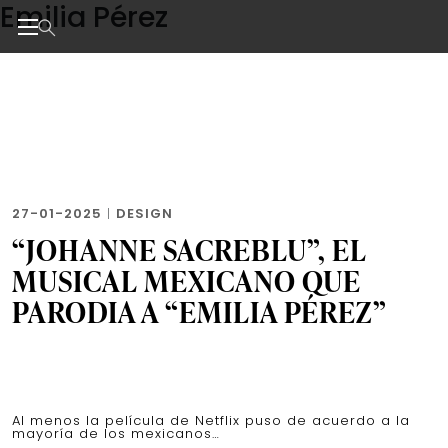
Emilia Pérez
Skip
to
the
Noticias de negocios, innovación, tecnología y dise
content
27-01-2025
|
DESIGN
“JOHANNE SACREBLU”, EL
MUSICAL MEXICANO QUE
PARODIA A “EMILIA PÉREZ”
Al menos la película de Netflix puso de acuerdo a la
mayoría de los mexicanos…